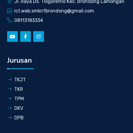
Jl. Raya Ds. Tlogoretno Kec. Brondong Lamongan
ict.web.smkn1brondong@gmail.com
08113183334
Jurusan
TKJT
TKR
TPM
DKV
DPB