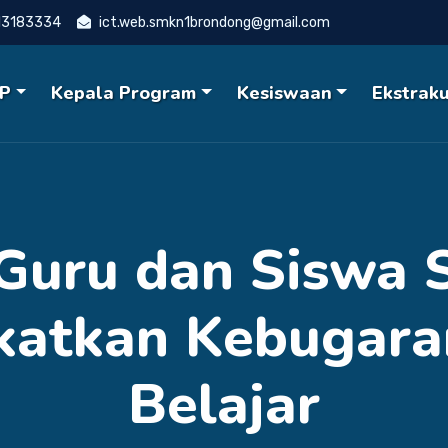
13183334
ict.web.smkn1brondong@gmail.com
P
Kepala Program
Kesiswaan
Ekstraku
Guru dan Siswa 
katkan Kebugar
Belajar