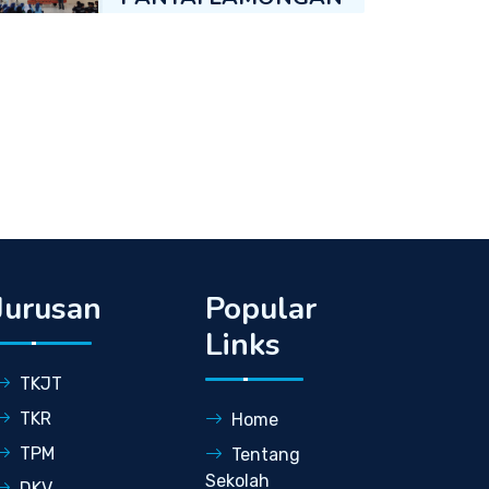
Jurusan
Popular
Links
TKJT
TKR
Home
TPM
Tentang
Sekolah
DKV