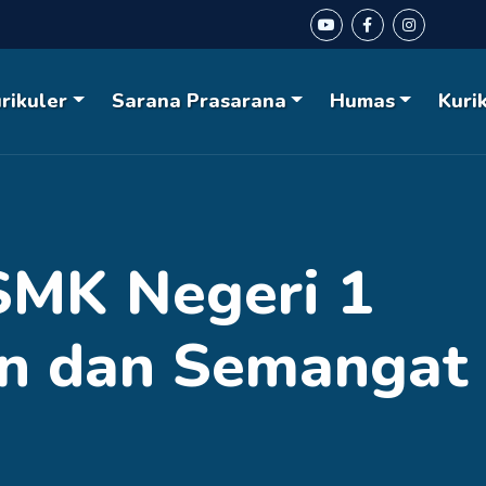
rikuler
Sarana Prasarana
Humas
Kuri
SMK Negeri 1
an dan Semangat