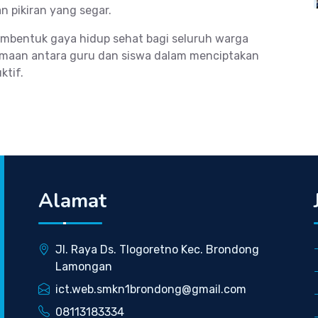
n pikiran yang segar.
membentuk gaya hidup sehat bagi seluruh warga
amaan antara guru dan siswa dalam menciptakan
ktif.
Alamat
Jl. Raya Ds. Tlogoretno Kec. Brondong
Lamongan
ict.web.smkn1brondong@gmail.com
08113183334