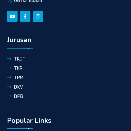
08113183334
Jurusan
TKJT
TKR
TPM
DKV
DPB
Popular Links