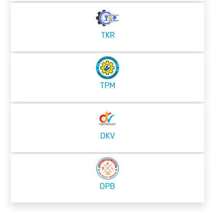
TKR
TPM
DKV
DPB