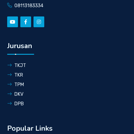
08113183334
Jurusan
TKJT
TKR
TPM
DKV
DPB
Popular Links