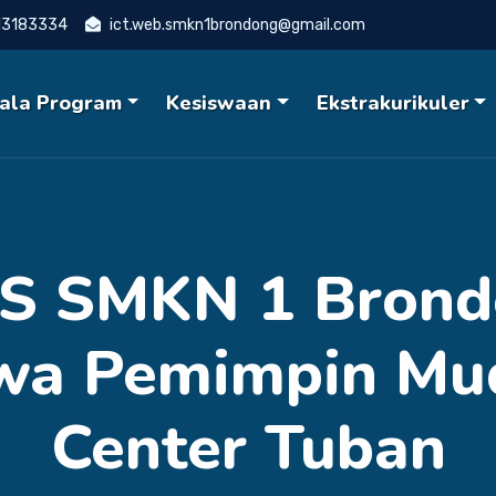
13183334
ict.web.smkn1brondong@gmail.com
ala Program
Kesiswaan
Ekstrakurikuler
S SMKN 1 Brond
wa Pemimpin Mud
Center Tuban