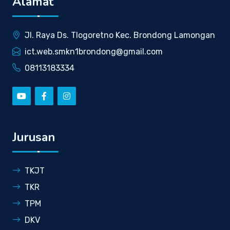
Alamat
Jl. Raya Ds. Tlogoretno Kec. Brondong Lamongan
ict.web.smkn1brondong@gmail.com
08113183334
Jurusan
TKJT
TKR
TPM
DKV