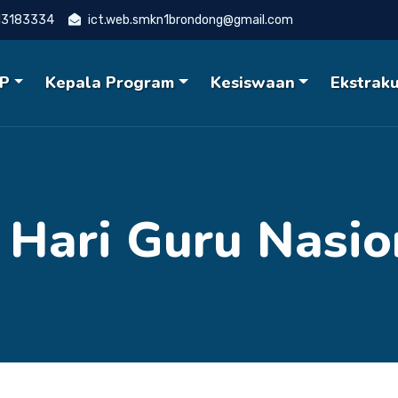
13183334
ict.web.smkn1brondong@gmail.com
P
Kepala Program
Kesiswaan
Ekstraku
 Hari Guru Nasio