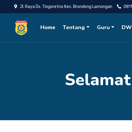
Jl. Raya Ds. Tlogoretno Kec. Brondong Lamongan
081
Home
Tentang
Guru
DW
Selamat